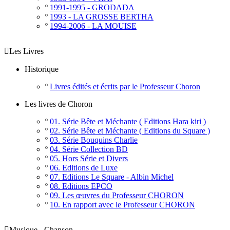
º
1991-1995 - GRODADA
º
1993 - LA GROSSE BERTHA
º
1994-2006 - LA MOUISE

Les Livres
Historique
º
Livres édités et écrits par le Professeur Choron
Les livres de Choron
º
01. Série Bête et Méchante ( Editions Hara kiri )
º
02. Série Bête et Méchante ( Editions du Square )
º
03. Série Bouquins Charlie
º
04. Série Collection BD
º
05. Hors Série et Divers
º
06. Editions de Luxe
º
07. Editions Le Square - Albin Michel
º
08. Editions EPCO
º
09. Les œuvres du Professeur CHORON
º
10. En rapport avec le Professeur CHORON

Musique - Chanson