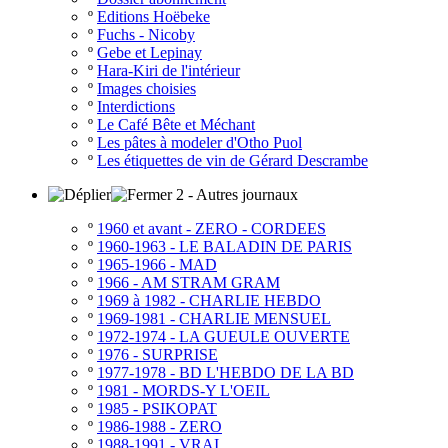
º
Editions Hoëbeke
º
Fuchs - Nicoby
º
Gebe et Lepinay
º
Hara-Kiri de l'intérieur
º
Images choisies
º
Interdictions
º
Le Café Bête et Méchant
º
Les pâtes à modeler d'Otho Puol
º
Les étiquettes de vin de Gérard Descrambe
2 - Autres journaux
º
1960 et avant - ZERO - CORDEES
º
1960-1963 - LE BALADIN DE PARIS
º
1965-1966 - MAD
º
1966 - AM STRAM GRAM
º
1969 à 1982 - CHARLIE HEBDO
º
1969-1981 - CHARLIE MENSUEL
º
1972-1974 - LA GUEULE OUVERTE
º
1976 - SURPRISE
º
1977-1978 - BD L'HEBDO DE LA BD
º
1981 - MORDS-Y L'OEIL
º
1985 - PSIKOPAT
º
1986-1988 - ZERO
º
1988-1991 - VRAI