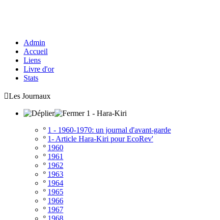
Admin
Accueil
Liens
Livre d'or
Stats

Les Journaux
1 - Hara-Kiri
º
1 - 1960-1970: un journal d'avant-garde
º
1- Article Hara-Kiri pour EcoRev'
º
1960
º
1961
º
1962
º
1963
º
1964
º
1965
º
1966
º
1967
º
1968