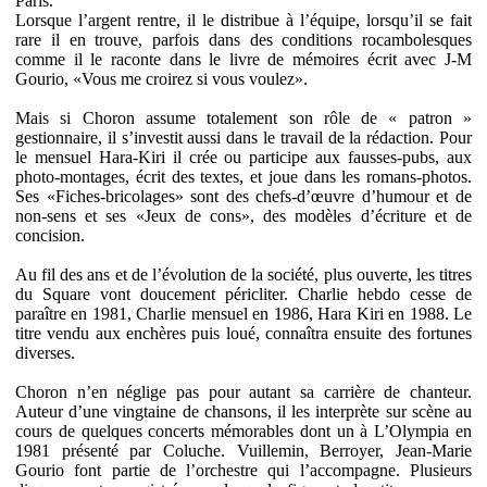
Paris.
Lorsque l’argent rentre, il le distribue à l’équipe, lorsqu’il se fait
rare il en trouve, parfois dans des conditions rocambolesques
comme il le raconte dans le livre de mémoires écrit avec J-M
Gourio, «Vous me croirez si vous voulez».
Mais si Choron assume totalement son rôle de « patron »
gestionnaire, il s’investit aussi dans le travail de la rédaction. Pour
le mensuel Hara-Kiri il crée ou participe aux fausses-pubs, aux
photo-montages, écrit des textes, et joue dans les romans-photos.
Ses «Fiches-bricolages» sont des chefs-d’œuvre d’humour et de
non-sens et ses «Jeux de cons», des modèles d’écriture et de
concision.
Au fil des ans et de l’évolution de la société, plus ouverte, les titres
du Square vont doucement péricliter. Charlie hebdo cesse de
paraître en 1981, Charlie mensuel en 1986, Hara Kiri en 1988. Le
titre vendu aux enchères puis loué, connaîtra ensuite des fortunes
diverses.
Choron n’en néglige pas pour autant sa carrière de chanteur.
Auteur d’une vingtaine de chansons, il les interprète sur scène au
cours de quelques concerts mémorables dont un à L’Olympia en
1981 présenté par Coluche. Vuillemin, Berroyer, Jean-Marie
Gourio font partie de l’orchestre qui l’accompagne. Plusieurs