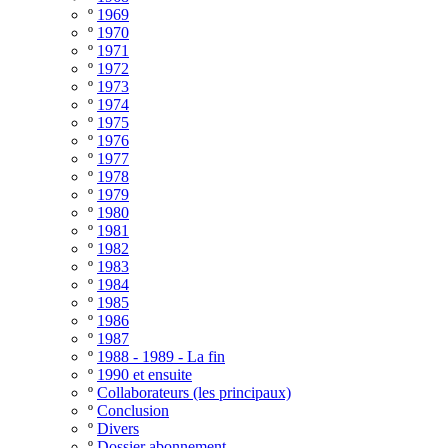
º
1969
º
1970
º
1971
º
1972
º
1973
º
1974
º
1975
º
1976
º
1977
º
1978
º
1979
º
1980
º
1981
º
1982
º
1983
º
1984
º
1985
º
1986
º
1987
º
1988 - 1989 - La fin
º
1990 et ensuite
º
Collaborateurs (les principaux)
º
Conclusion
º
Divers
º
Dossier abonnement