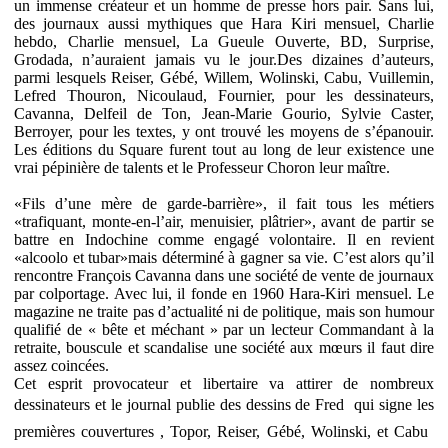
un immense créateur et un homme de presse hors pair. Sans lui,
des journaux aussi mythiques que Hara Kiri mensuel, Charlie
hebdo, Charlie mensuel, La Gueule Ouverte, BD, Surprise,
Grodada, n’auraient jamais vu le jour.Des dizaines d’auteurs,
parmi lesquels Reiser, Gébé, Willem, Wolinski, Cabu, Vuillemin,
Lefred Thouron, Nicoulaud, Fournier, pour les dessinateurs,
Cavanna, Delfeil de Ton, Jean-Marie Gourio, Sylvie Caster,
Berroyer, pour les textes, y ont trouvé les moyens de s’épanouir.
Les éditions du Square furent tout au long de leur existence une
vrai pépinière de talents et le Professeur Choron leur maître.
«Fils d’une mère de garde-barrière», il fait tous les métiers
«trafiquant, monte-en-l’air, menuisier, plâtrier», avant de partir se
battre en Indochine comme engagé volontaire. Il en revient
«alcoolo et tubar»mais déterminé à gagner sa vie. C’est alors qu’il
rencontre François Cavanna dans une société de vente de journaux
par colportage. Avec lui, il fonde en 1960 Hara-Kiri mensuel. Le
magazine ne traite pas d’actualité ni de politique, mais son humour
qualifié de « bête et méchant » par un lecteur Commandant à la
retraite, bouscule et scandalise une société aux mœurs il faut dire
assez coincées.
Cet esprit provocateur et libertaire va attirer de nombreux
dessinateurs et le journal publie des dessins de Fred  qui signe les
premières couvertures , Topor, Reiser, Gébé, Wolinski, et Cabu 