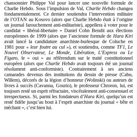
chansonnier Philippe Val pour lancer une nouvelle formule de
Charlie Hebdo. Sous l’impulsion de Val,
Charlie Hebdo
changea
fondamentalement. Ce dernier soutiendra l’intervention militaire
de l’OTAN au Kosovo (alors que Charlie Hebdo était à l’origine
un journal farouchement anti-militariste), appellera à voter pour le
candidat « libéral-libertaire » Daniel Cohn Bendit aux élections
européennes de 1999 (alors que l’ancienne formule de
Hara Kiri
avait lancé la candidature anarchiste-burlesque de Coluche en
1981 pour
« leur foutre au cul »
), et soutiendra, comme
TF1, Le
Nouvel Observateur, Le Monde, Libération, L’Express ou Le
Figaro
, le « oui » au référendum sur le traité constitutionnel
européen (alors que
Charlie Hebdo
avait toujours été un journal
résolument anti-conformiste). Contrairement à ses anciens
camarades devenus des institutions du dessin de presse (Cabu,
Willem), décorés de la légion d’honneur (Wolinski) ou auteurs de
livres à succès (Cavanna, Gourio), le professeur Chroron, lui, est
toujours resté un esprit réfractaire, viscéralement anti-consensuel et
irrespectueux. Si, parmi les fondateurs d’
Hara Kiri
, quelqu’un est
resté fidèle jusqu’au bout à l’esprit anarchiste du journal « bête et
méchant », c’est bien lui.