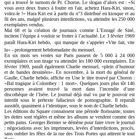
qui a trouvé le surnom de Pr. Choron. Le slogan d’alors est : «Si
vous avez deux francs à foutre en l'air, achetez Hara-Kiri, sinon,
volez-le !» Hara Kiri est à partir du n°3 distribué en kiosque et au
fil des ans, malgré plusieurs interdictions, va atteindre les 250 000
exemplaires vendus.
Mai 68 et la création de journaux comme L’Enragé de Siné,
incitent l’équipe à vouloir se frotter à l’actualité. Le 3 février 1969
paraît Hara-Kiri hebdo,  qui manque de s’appeler «Vite fait, vite
lu» - prolongement hebdomadaire du mensuel.
En six mois ses ventes sur Paris passent de 5 000 à 24 000
exemplaires et son tirage va atteindre les 180 000 exemplaires. En
février 1969, paraît également Charlie mensuel, «plein d’humour
et de bandes dessinées». En novembre, à la mort du général de
Gaulle, Charlie hebdo, affiche en Une le titre trouvé par Choron :
«Bal tragique à Colombey : 1 mort». Quelques jours plus tôt 146
personnes avaient trouvé la mort dans l’incendie d’une
discothèque de l’Isère. Le journal déjà mal vu par le pouvoir est
interdit sous le prétexte fallacieux de pornographie. Il reparaît
aussitôt, quasiment à l’identique, sous le nom de Charlie hebdo.
Les éditions du Square connaissent une période florissante, toutes
les dettes sont réglées et même les albums se vendent comme des
petits pains. Georges Bernier se démène pour faire vivre le journal
; négociations avec les imprimeurs, levées d’interdictions, procès,
sans oublier les fêtes de la rue des Trois Portes qui attirent le tout