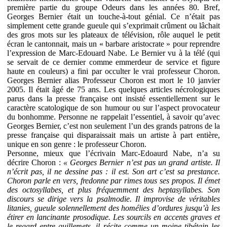
première partie du groupe Odeurs dans les années 80. Bref,
Georges Bernier était un touche-à-tout génial. Ce n’était pas
simplement cette grande gueule qui s’exprimait crûment ou lâchait
des gros mots sur les plateaux de télévision, rôle auquel le petit
écran le cantonnait, mais un « barbare aristocrate » pour reprendre
l’expression de Marc-Edouard Nabe. Le Bernier vu à la télé (qui
se servait de ce dernier comme emmerdeur de service et figure
haute en couleurs) a fini par occulter le vrai professeur Choron.
Georges Bernier alias Professeur Choron est mort le 10 janvier
2005. Il était âgé de 75 ans. Les quelques articles nécrologiques
parus dans la presse française ont insisté essentiellement sur le
caractère scatologique de son humour ou sur l’aspect provocateur
du bonhomme. Personne ne rappelait l’essentiel, à savoir qu’avec
Georges Bernier, c’est non seulement l’un des grands patrons de la
presse française qui disparaissait mais un artiste à part entière,
unique en son genre : le professeur Choron.
Personne, mieux que l’écrivain Marc-Edoaurd Nabe, n’a su
décrire Choron :
« Georges Bernier n’est pas un grand artiste. Il
n’écrit pas, il ne dessine pas : il est. Son art c’est sa prestance.
Choron parle en vers, fredonne par rimes tous ses propos. Il émet
des octosyllabes, et plus fréquemment des heptasyllabes. Son
discours se dirige vers la psalmodie. Il improvise de véritables
litanies, gueule solennellement des homélies d’ordures jusqu’à les
étirer en lancinante prosodique. Les sourcils en accents graves et
le regard entre guillemets, il récite comme un moine tibétain les