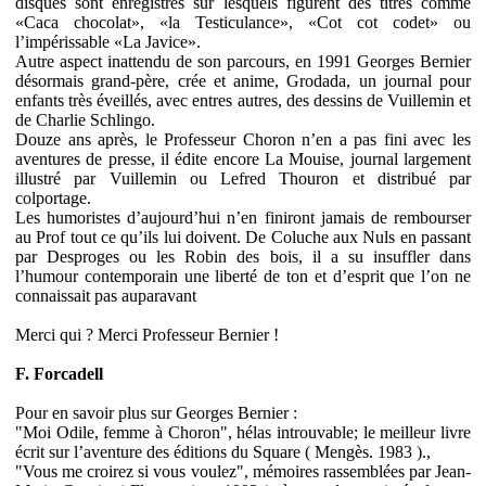
disques sont enregistrés sur lesquels figurent des titres comme
«Caca chocolat», «la Testiculance», «Cot cot codet» ou
l’impérissable «La Javice».
Autre aspect inattendu de son parcours, en 1991 Georges Bernier
désormais grand-père, crée et anime, Grodada, un journal pour
enfants très éveillés, avec entres autres, des dessins de Vuillemin et
de Charlie Schlingo.
Douze ans après, le Professeur Choron n’en a pas fini avec les
aventures de presse, il édite encore La Mouise, journal largement
illustré par Vuillemin ou Lefred Thouron et distribué par
colportage.
Les humoristes d’aujourd’hui n’en finiront jamais de rembourser
au Prof tout ce qu’ils lui doivent. De Coluche aux Nuls en passant
par Desproges ou les Robin des bois, il a su insuffler dans
l’humour contemporain une liberté de ton et d’esprit que l’on ne
connaissait pas auparavant
Merci qui ? Merci Professeur Bernier !
F. Forcadell
Pour en savoir plus sur Georges Bernier :
"Moi Odile, femme à Choron", hélas introuvable; le meilleur livre
écrit sur l’aventure des éditions du Square ( Mengès. 1983 ).,
"Vous me croirez si vous voulez", mémoires rassemblées par Jean-