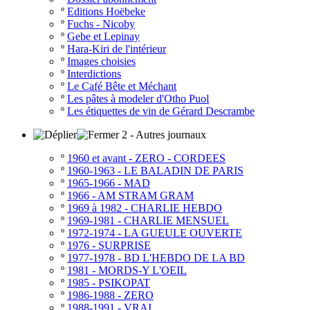
º
Editions Hoëbeke
º
Fuchs - Nicoby
º
Gebe et Lepinay
º
Hara-Kiri de l'intérieur
º
Images choisies
º
Interdictions
º
Le Café Bête et Méchant
º
Les pâtes à modeler d'Otho Puol
º
Les étiquettes de vin de Gérard Descrambe
2 - Autres journaux
º
1960 et avant - ZERO - CORDEES
º
1960-1963 - LE BALADIN DE PARIS
º
1965-1966 - MAD
º
1966 - AM STRAM GRAM
º
1969 à 1982 - CHARLIE HEBDO
º
1969-1981 - CHARLIE MENSUEL
º
1972-1974 - LA GUEULE OUVERTE
º
1976 - SURPRISE
º
1977-1978 - BD L'HEBDO DE LA BD
º
1981 - MORDS-Y L'OEIL
º
1985 - PSIKOPAT
º
1986-1988 - ZERO
º
1988-1991 - VRAI