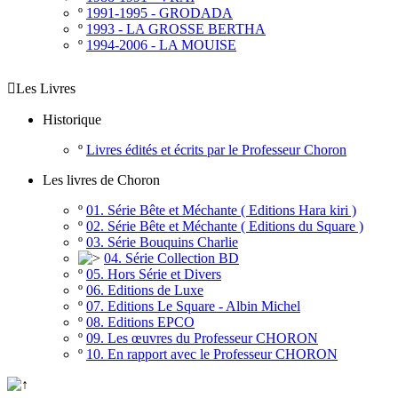
º
1991-1995 - GRODADA
º
1993 - LA GROSSE BERTHA
º
1994-2006 - LA MOUISE

Les Livres
Historique
º
Livres édités et écrits par le Professeur Choron
Les livres de Choron
º
01. Série Bête et Méchante ( Editions Hara kiri )
º
02. Série Bête et Méchante ( Editions du Square )
º
03. Série Bouquins Charlie
04. Série Collection BD
º
05. Hors Série et Divers
º
06. Editions de Luxe
º
07. Editions Le Square - Albin Michel
º
08. Editions EPCO
º
09. Les œuvres du Professeur CHORON
º
10. En rapport avec le Professeur CHORON