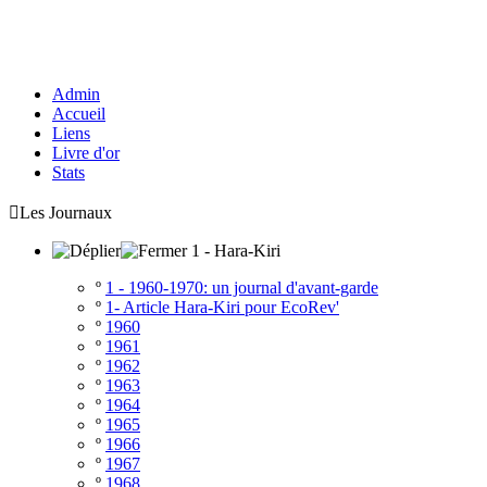
Admin
Accueil
Liens
Livre d'or
Stats

Les Journaux
1 - Hara-Kiri
º
1 - 1960-1970: un journal d'avant-garde
º
1- Article Hara-Kiri pour EcoRev'
º
1960
º
1961
º
1962
º
1963
º
1964
º
1965
º
1966
º
1967
º
1968