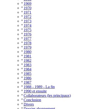
º
1969
º
1970
º
1971
º
1972
º
1973
º
1974
º
1975
º
1976
º
1977
º
1978
º
1979
º
1980
º
1981
º
1982
º
1983
º
1984
º
1985
º
1986
º
1987
º
1988 - 1989 - La fin
º
1990 et ensuite
º
Collaborateurs (les principaux)
º
Conclusion
º
Divers
º
Dossier abonnement