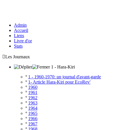
Admin
Accueil
Liens
Livre d'or
Stats

Les Journaux
1 - Hara-Kiri
º
1 - 1960-1970: un journal d'avant-garde
º
1- Article Hara-Kiri pour EcoRev'
º
1960
º
1961
º
1962
º
1963
º
1964
º
1965
º
1966
º
1967
º
1968