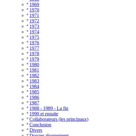
º
1969
º
1970
º
1971
º
1972
º
1973
º
1974
º
1975
º
1976
º
1977
º
1978
º
1979
º
1980
º
1981
º
1982
º
1983
º
1984
º
1985
º
1986
º
1987
º
1988 - 1989 - La fin
º
1990 et ensuite
º
Collaborateurs (les principaux)
º
Conclusion
º
Divers
º
Dossier abonnement