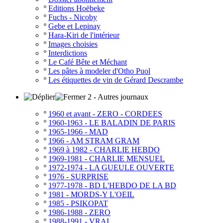
º
Editions Hoëbeke
º
Fuchs - Nicoby
º
Gebe et Lepinay
º
Hara-Kiri de l'intérieur
º
Images choisies
º
Interdictions
º
Le Café Bête et Méchant
º
Les pâtes à modeler d'Otho Puol
º
Les étiquettes de vin de Gérard Descrambe
2 - Autres journaux
º
1960 et avant - ZERO - CORDEES
º
1960-1963 - LE BALADIN DE PARIS
º
1965-1966 - MAD
º
1966 - AM STRAM GRAM
º
1969 à 1982 - CHARLIE HEBDO
º
1969-1981 - CHARLIE MENSUEL
º
1972-1974 - LA GUEULE OUVERTE
º
1976 - SURPRISE
º
1977-1978 - BD L'HEBDO DE LA BD
º
1981 - MORDS-Y L'OEIL
º
1985 - PSIKOPAT
º
1986-1988 - ZERO
º
1988-1991 - VRAI