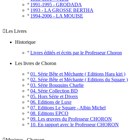
º
1991-1995 - GRODADA
º
1993 - LA GROSSE BERTHA
º
1994-2006 - LA MOUISE

Les Livres
Historique
º
Livres édités et écrits par le Professeur Choron
Les livres de Choron
º
01. Série Bête et Méchante ( Editions Hara kiri )
º
02. Série Bête et Méchante ( Editions du Square )
º
03. Série Bouquins Charlie
º
04. Série Collection BD
º
05. Hors Série et Divers
º
06. Editions de Luxe
º
07. Editions Le Square - Albin Michel
º
08. Editions EPCO
º
09. Les œuvres du Professeur CHORON
º
10. En rapport avec le Professeur CHORON

Musique - Chanson