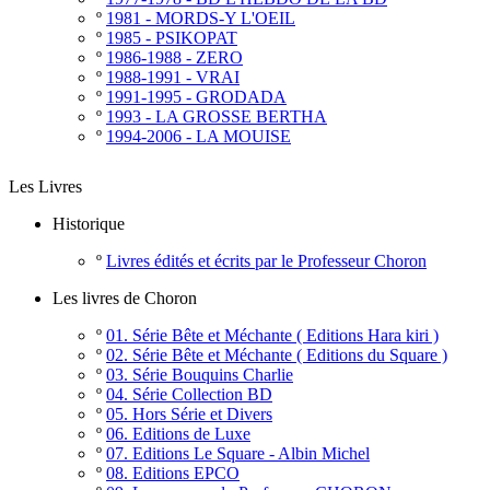
º
1981 - MORDS-Y L'OEIL
º
1985 - PSIKOPAT
º
1986-1988 - ZERO
º
1988-1991 - VRAI
º
1991-1995 - GRODADA
º
1993 - LA GROSSE BERTHA
º
1994-2006 - LA MOUISE
Les Livres
Historique
º
Livres édités et écrits par le Professeur Choron
Les livres de Choron
º
01. Série Bête et Méchante ( Editions Hara kiri )
º
02. Série Bête et Méchante ( Editions du Square )
º
03. Série Bouquins Charlie
º
04. Série Collection BD
º
05. Hors Série et Divers
º
06. Editions de Luxe
º
07. Editions Le Square - Albin Michel
º
08. Editions EPCO