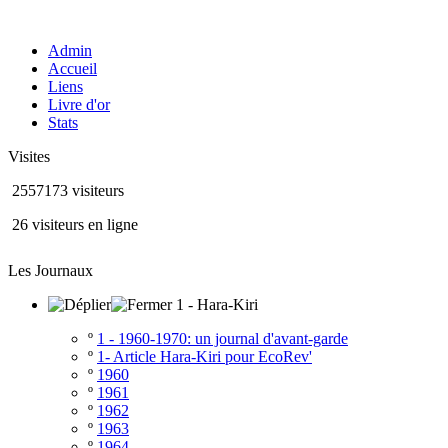
Admin
Accueil
Liens
Livre d'or
Stats
Visites
2557173 visiteurs
26 visiteurs en ligne
Les Journaux
1 - Hara-Kiri
º
1 - 1960-1970: un journal d'avant-garde
º
1- Article Hara-Kiri pour EcoRev'
º
1960
º
1961
º
1962
º
1963
º
1964