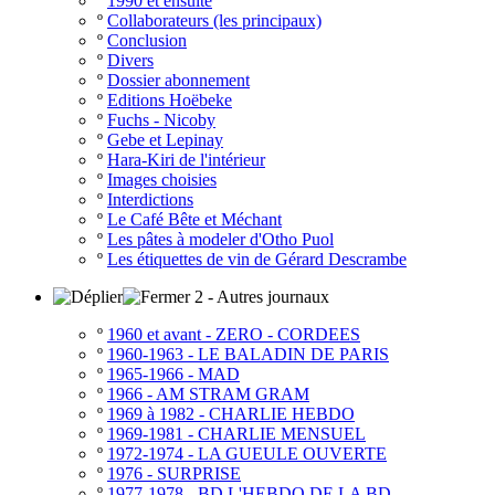
º
1990 et ensuite
º
Collaborateurs (les principaux)
º
Conclusion
º
Divers
º
Dossier abonnement
º
Editions Hoëbeke
º
Fuchs - Nicoby
º
Gebe et Lepinay
º
Hara-Kiri de l'intérieur
º
Images choisies
º
Interdictions
º
Le Café Bête et Méchant
º
Les pâtes à modeler d'Otho Puol
º
Les étiquettes de vin de Gérard Descrambe
2 - Autres journaux
º
1960 et avant - ZERO - CORDEES
º
1960-1963 - LE BALADIN DE PARIS
º
1965-1966 - MAD
º
1966 - AM STRAM GRAM
º
1969 à 1982 - CHARLIE HEBDO
º
1969-1981 - CHARLIE MENSUEL
º
1972-1974 - LA GUEULE OUVERTE
º
1976 - SURPRISE
º
1977-1978 - BD L'HEBDO DE LA BD