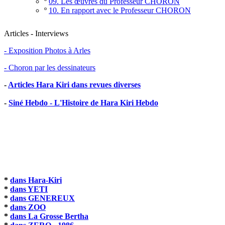
º
09. Les œuvres du Professeur CHORON
º
10. En rapport avec le Professeur CHORON
Articles - Interviews
- Exposition Photos à Arles
- Choron par les dessinateurs
-
Articles Hara Kiri dans revues diverses
-
Siné Hebdo - L'Histoire de Hara Kiri Hebdo
*
dans Hara-Kiri
*
dans YETI
*
dans GENEREUX
*
dans ZOO
*
dans La Grosse Bertha