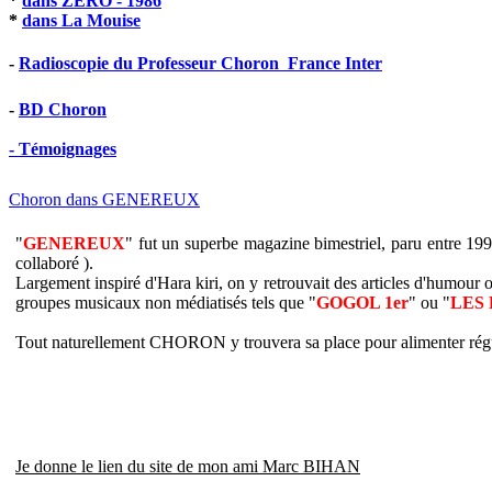
*
dans ZERO - 1986
*
dans La Mouise
-
Radioscopie du Professeur Choron  France Inter
-
BD Choron
- Témoignages
Choron dans GENEREUX
"
GENEREUX
" fut un superbe magazine bimestriel, paru entre
collaboré ).
Largement inspiré d'Hara kiri, on y retrouvait des articles d'humour o
groupes musicaux non médiatisés tels que "
GOGOL 1er
" ou "
LES
Tout naturellement CHORON y trouvera sa place pour alimenter régul
Je donne le lien du site de mon ami Marc BIHAN