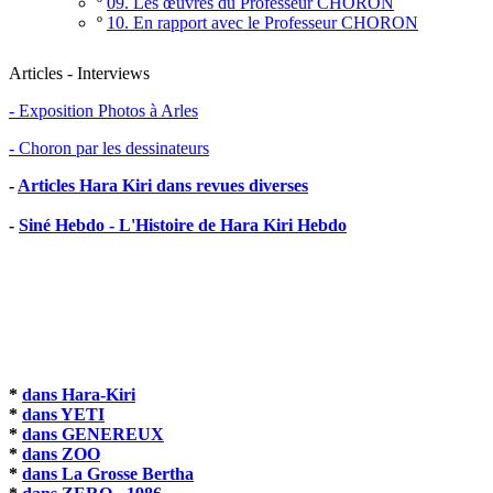
º
09. Les œuvres du Professeur CHORON
º
10. En rapport avec le Professeur CHORON
Articles - Interviews
- Exposition Photos à Arles
- Choron par les dessinateurs
-
Articles Hara Kiri dans revues diverses
-
Siné Hebdo - L'Histoire de Hara Kiri Hebdo
*
dans Hara-Kiri
*
dans YETI
*
dans GENEREUX
*
dans ZOO
*
dans La Grosse Bertha