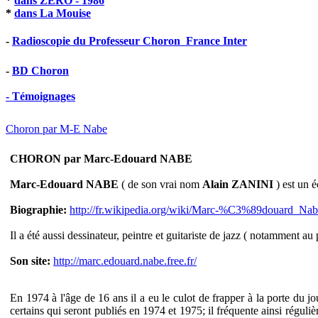
*
dans ZERO - 1986
*
dans La Mouise
-
Radioscopie du Professeur Choron  France Inter
-
BD Choron
- Témoignages
Choron par M-E Nabe
CHORON par Marc-Edouard NABE
Marc-Edouard NABE
( de son vrai nom
Alain ZANINI
) est un é
Biographie:
http://fr.wikipedia.org/wiki/Marc-%C3%89douard_Nab
Il a été aussi dessinateur, peintre et guitariste de jazz ( notamment 
Son site:
http://marc.edouard.nabe.free.fr/
En 1974 à l'âge de 16 ans il a eu le culot de frapper à la porte du j
certains qui seront publiés en 1974 et 1975; il fréquente ainsi régu