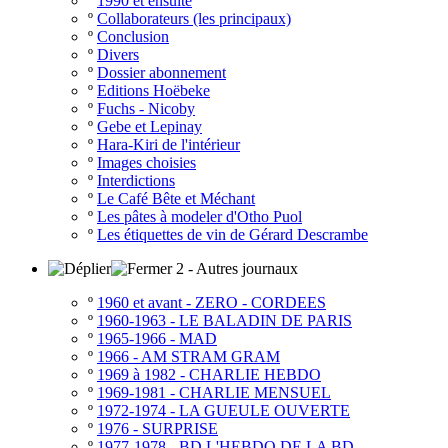
º
1990 et ensuite
º
Collaborateurs (les principaux)
º
Conclusion
º
Divers
º
Dossier abonnement
º
Editions Hoëbeke
º
Fuchs - Nicoby
º
Gebe et Lepinay
º
Hara-Kiri de l'intérieur
º
Images choisies
º
Interdictions
º
Le Café Bête et Méchant
º
Les pâtes à modeler d'Otho Puol
º
Les étiquettes de vin de Gérard Descrambe
2 - Autres journaux
º
1960 et avant - ZERO - CORDEES
º
1960-1963 - LE BALADIN DE PARIS
º
1965-1966 - MAD
º
1966 - AM STRAM GRAM
º
1969 à 1982 - CHARLIE HEBDO
º
1969-1981 - CHARLIE MENSUEL
º
1972-1974 - LA GUEULE OUVERTE
º
1976 - SURPRISE
º
1977-1978 - BD L'HEBDO DE LA BD