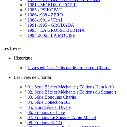
º
1981 - MORDS-Y L'OEIL
º
1985 - PSIKOPAT
º
1986-1988 - ZERO
º
1988-1991 - VRAI
º
1991-1995 - GRODADA
º
1993 - LA GROSSE BERTHA
º
1994-2006 - LA MOUISE
Les Livres
Historique
º
Livres édités et écrits par le Professeur Choron
Les livres de Choron
º
01. Série Bête et Méchante ( Editions Hara kiri )
º
02. Série Bête et Méchante ( Editions du Square )
º
03. Série Bouquins Charlie
º
04. Série Collection BD
º
05. Hors Série et Divers
º
06. Editions de Luxe
º
07. Editions Le Square - Albin Michel
º
08. Editions EPCO