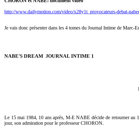
CHORON et NABE: document vidéo
http://www.dailymotion.com/video/x28y1t_provocateurs-debat-nabec
Je vais donc présenter dans les 4 tomes du Journal Intime de Mar
NABE'S DREAM  JOURNAL INTIME 1
Le 15 mai 1984, 10 ans après, M-E NABE décide de retourner au 10 rue
jour, son admiration pour le professeur CHORON.