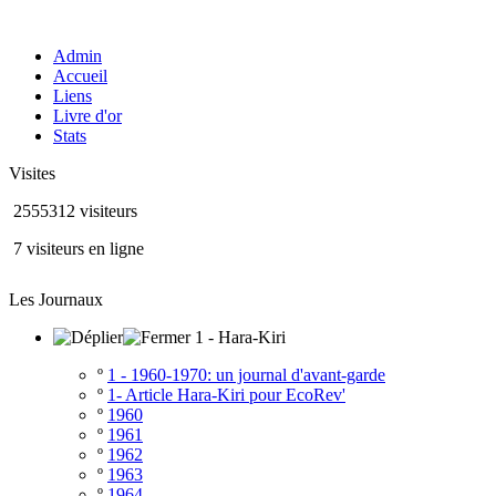
Admin
Accueil
Liens
Livre d'or
Stats
Visites
2555312 visiteurs
7 visiteurs en ligne
Les Journaux
1 - Hara-Kiri
º
1 - 1960-1970: un journal d'avant-garde
º
1- Article Hara-Kiri pour EcoRev'
º
1960
º
1961
º
1962
º
1963
º
1964