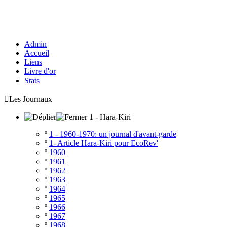
Admin
Accueil
Liens
Livre d'or
Stats

Les Journaux
1 - Hara-Kiri
º
1 - 1960-1970: un journal d'avant-garde
º
1- Article Hara-Kiri pour EcoRev'
º
1960
º
1961
º
1962
º
1963
º
1964
º
1965
º
1966
º
1967
º
1968