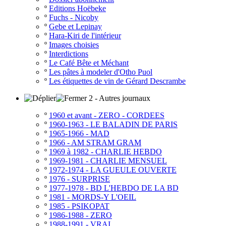
º
Editions Hoëbeke
º
Fuchs - Nicoby
º
Gebe et Lepinay
º
Hara-Kiri de l'intérieur
º
Images choisies
º
Interdictions
º
Le Café Bête et Méchant
º
Les pâtes à modeler d'Otho Puol
º
Les étiquettes de vin de Gérard Descrambe
2 - Autres journaux
º
1960 et avant - ZERO - CORDEES
º
1960-1963 - LE BALADIN DE PARIS
º
1965-1966 - MAD
º
1966 - AM STRAM GRAM
º
1969 à 1982 - CHARLIE HEBDO
º
1969-1981 - CHARLIE MENSUEL
º
1972-1974 - LA GUEULE OUVERTE
º
1976 - SURPRISE
º
1977-1978 - BD L'HEBDO DE LA BD
º
1981 - MORDS-Y L'OEIL
º
1985 - PSIKOPAT
º
1986-1988 - ZERO
º
1988-1991 - VRAI