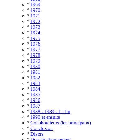
º
1969
º
1970
º
1971
º
1972
º
1973
º
1974
º
1975
º
1976
º
1977
º
1978
º
1979
º
1980
º
1981
º
1982
º
1983
º
1984
º
1985
º
1986
º
1987
º
1988 - 1989 - La fin
º
1990 et ensuite
º
Collaborateurs (les principaux)
º
Conclusion
º
Divers
º
Dossier abonnement