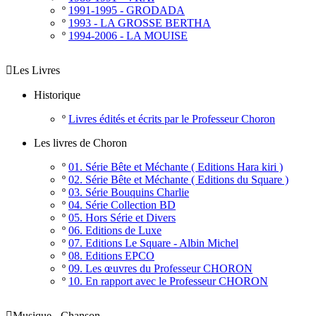
º
1991-1995 - GRODADA
º
1993 - LA GROSSE BERTHA
º
1994-2006 - LA MOUISE

Les Livres
Historique
º
Livres édités et écrits par le Professeur Choron
Les livres de Choron
º
01. Série Bête et Méchante ( Editions Hara kiri )
º
02. Série Bête et Méchante ( Editions du Square )
º
03. Série Bouquins Charlie
º
04. Série Collection BD
º
05. Hors Série et Divers
º
06. Editions de Luxe
º
07. Editions Le Square - Albin Michel
º
08. Editions EPCO
º
09. Les œuvres du Professeur CHORON
º
10. En rapport avec le Professeur CHORON

Musique - Chanson