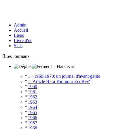
Admin
Accueil
Liens
Livre d'or
Stats

Les Journaux
1 - Hara-Kiri
º
1 - 1960-1970: un journal d'avant-garde
º
1- Article Hara-Kiri pour EcoRev'
º
1960
º
1961
º
1962
º
1963
º
1964
º
1965
º
1966
º
1967
º
1968