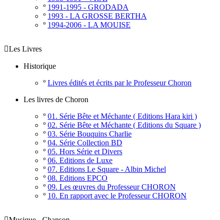
º
1991-1995 - GRODADA
º
1993 - LA GROSSE BERTHA
º
1994-2006 - LA MOUISE

Les Livres
Historique
º
Livres édités et écrits par le Professeur Choron
Les livres de Choron
º
01. Série Bête et Méchante ( Editions Hara kiri )
º
02. Série Bête et Méchante ( Editions du Square )
º
03. Série Bouquins Charlie
º
04. Série Collection BD
º
05. Hors Série et Divers
º
06. Editions de Luxe
º
07. Editions Le Square - Albin Michel
º
08. Editions EPCO
º
09. Les œuvres du Professeur CHORON
º
10. En rapport avec le Professeur CHORON

Musique - Chanson