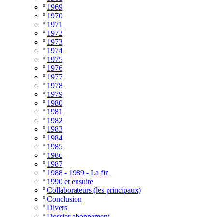
º
1969
º
1970
º
1971
º
1972
º
1973
º
1974
º
1975
º
1976
º
1977
º
1978
º
1979
º
1980
º
1981
º
1982
º
1983
º
1984
º
1985
º
1986
º
1987
º
1988 - 1989 - La fin
º
1990 et ensuite
º
Collaborateurs (les principaux)
º
Conclusion
º
Divers
º
Dossier abonnement