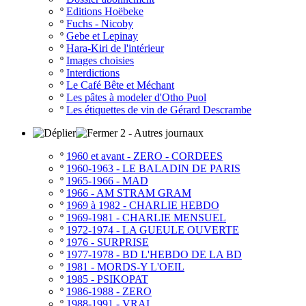
º
Editions Hoëbeke
º
Fuchs - Nicoby
º
Gebe et Lepinay
º
Hara-Kiri de l'intérieur
º
Images choisies
º
Interdictions
º
Le Café Bête et Méchant
º
Les pâtes à modeler d'Otho Puol
º
Les étiquettes de vin de Gérard Descrambe
2 - Autres journaux
º
1960 et avant - ZERO - CORDEES
º
1960-1963 - LE BALADIN DE PARIS
º
1965-1966 - MAD
º
1966 - AM STRAM GRAM
º
1969 à 1982 - CHARLIE HEBDO
º
1969-1981 - CHARLIE MENSUEL
º
1972-1974 - LA GUEULE OUVERTE
º
1976 - SURPRISE
º
1977-1978 - BD L'HEBDO DE LA BD
º
1981 - MORDS-Y L'OEIL
º
1985 - PSIKOPAT
º
1986-1988 - ZERO
º
1988-1991 - VRAI