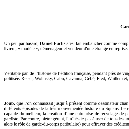
Cart
Un peu par hasard,
Daniel Fuchs
s’est fait embaucher comme comptabl
livreur, « modèle », déménageur et vendeur d'une étrange entreprise
Véritable pan de l’histoire de l’édition française, pendant près de vi
politisée. Reiser, Wolinsky, Cabu, Cavanna, Gébé, Fred, Wuillem et, à 
Joub,
que l’on connaissait jusqu’à présent comme dessinateur change
différents épisodes de la très mouvementée histoire du Square. Le ré
capable du meilleur, la création d’une entreprise de recyclage de p
gardiste. Par contre, piètre gérant, il n’hésite pas à user de tous les 
alors le rôle de garde-du-corps patibulaire) pour effrayer des crédit