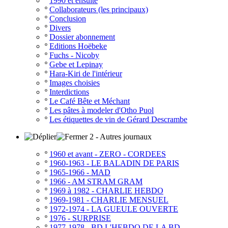
º
1990 et ensuite
º
Collaborateurs (les principaux)
º
Conclusion
º
Divers
º
Dossier abonnement
º
Editions Hoëbeke
º
Fuchs - Nicoby
º
Gebe et Lepinay
º
Hara-Kiri de l'intérieur
º
Images choisies
º
Interdictions
º
Le Café Bête et Méchant
º
Les pâtes à modeler d'Otho Puol
º
Les étiquettes de vin de Gérard Descrambe
2 - Autres journaux
º
1960 et avant - ZERO - CORDEES
º
1960-1963 - LE BALADIN DE PARIS
º
1965-1966 - MAD
º
1966 - AM STRAM GRAM
º
1969 à 1982 - CHARLIE HEBDO
º
1969-1981 - CHARLIE MENSUEL
º
1972-1974 - LA GUEULE OUVERTE
º
1976 - SURPRISE
º
1977-1978 - BD L'HEBDO DE LA BD