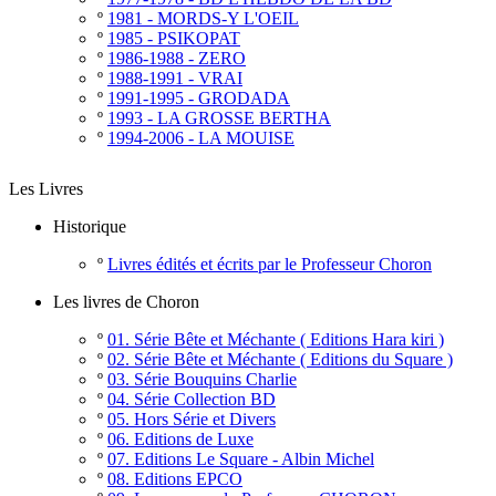
º
1981 - MORDS-Y L'OEIL
º
1985 - PSIKOPAT
º
1986-1988 - ZERO
º
1988-1991 - VRAI
º
1991-1995 - GRODADA
º
1993 - LA GROSSE BERTHA
º
1994-2006 - LA MOUISE
Les Livres
Historique
º
Livres édités et écrits par le Professeur Choron
Les livres de Choron
º
01. Série Bête et Méchante ( Editions Hara kiri )
º
02. Série Bête et Méchante ( Editions du Square )
º
03. Série Bouquins Charlie
º
04. Série Collection BD
º
05. Hors Série et Divers
º
06. Editions de Luxe
º
07. Editions Le Square - Albin Michel
º
08. Editions EPCO