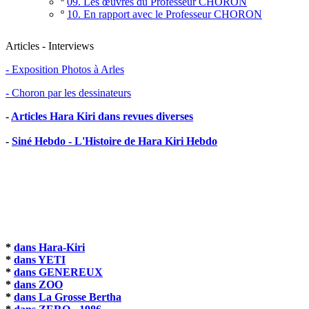
º
09. Les œuvres du Professeur CHORON
º
10. En rapport avec le Professeur CHORON
Articles - Interviews
- Exposition Photos à Arles
- Choron par les dessinateurs
-
Articles Hara Kiri dans revues diverses
-
Siné Hebdo - L'Histoire de Hara Kiri Hebdo
*
dans Hara-Kiri
*
dans YETI
*
dans GENEREUX
*
dans ZOO
*
dans La Grosse Bertha