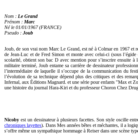
Nom :
Le Grand
Prénom :
Marc
Né le 01/01/1967 (FRANCE)
Pseudo :
Joub
Joub, de son vrai nom Marc Le Grand, est né à Colmar en 1967 et rés
de Jean-Luc et de Fred Simon et monte avec celui-ci (sous l’égide 
scolarité, obtient son bac D avec mention pour s’inscrire ensuite à
militaire terminé, Joub entame sa carrière de dessinateur professio
l’intermédiaire de laquelle il s’occupe de la communication du fe
l’évolution de sa technique dépend plus des critiques et des remar
Infernal, aux Éditions Magnard. et une série pour enfants "Max et Z
une histoire du journal Hara-Kiri et du professeur Choron Chez Drug
Nicoby
est un dessinateur à plusieurs facettes. Son style oscille entre
chroniques layettes
). Dans Mes années bêtes et méchantes, il a logiqu
s’offre même un sympathique hommage à Reiser dans une scène typé