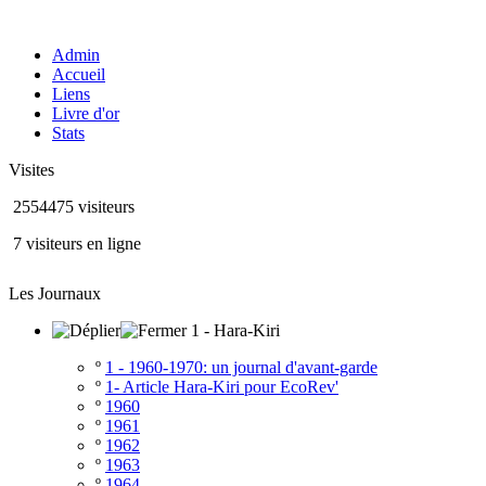
Admin
Accueil
Liens
Livre d'or
Stats
Visites
2554475 visiteurs
7 visiteurs en ligne
Les Journaux
1 - Hara-Kiri
º
1 - 1960-1970: un journal d'avant-garde
º
1- Article Hara-Kiri pour EcoRev'
º
1960
º
1961
º
1962
º
1963
º
1964