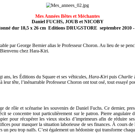
Mes Années Bêtes et Méchantes
Daniel FUCHS, JOUB et NICOBY
onné dur 18,5 x 26 cm  Editions DRUGSTORE  septembre 2010 -
e par George Bernier alias le Professeur Choron. Au lieu de se pencher 
. Bienvenu chez Hara-Kiri.
ngt ans, les Éditions du Square et ses véhicules,
Hara-Kiri
puis
Charlie
leur tête, l’inénarrable Professeur Choron ont tout osé, tout essayé pour
 de rôle et scénarise les souvenirs de Daniel Fuchs. Ce dernier, pres
cit se concentre tout particulièrement sur le patron. Pierre angulaire
apier pour récupérer les vieux stocks d’imprimeurs afin de réduire ses 
artifices pour masquer la situation laborieuse de ses finances. À cours de
eurs un peu trop naïfs. C’est également un hédoniste qui transforme chaq