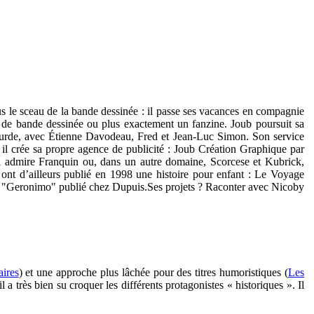
s le sceau de la bande dessinée : il passe ses vacances en compagnie
b de bande dessinée ou plus exactement un fanzine. Joub poursuit sa
o Psurde, avec Étienne Davodeau, Fred et Jean-Luc Simon. Son service
 il crée sa propre agence de publicité : Joub Création Graphique par
il admire Franquin ou, dans un autre domaine, Scorcese et Kubrick,
 ont d’ailleurs publié en 1998 une histoire pour enfant : Le Voyage
que "Geronimo" publié chez Dupuis.Ses projets ? Raconter avec Nicoby
aires
) et une approche plus lâchée pour des titres humoristiques (
Les
a très bien su croquer les différents protagonistes « historiques ». Il