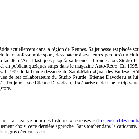
ide actuellement dans la région de Rennes. Sa jeunesse est placée sou
de leur professeur de sport, dessinateur à ses heures perdues) un clu
 la faculté d’Arts Plastiques jusqu’à sa licence. Il fonde alors Studi
nnel en publiant quelques strips dans le magazine Auto-Rétro. En 1995,
stival 1999 de la bande dessinée de Saint-Malo «Quai des Bulles». S’
ques de ses collaborateurs du Studio Psurde. Étienne Davodeau et lui
oé".Toujours avec Etienne Davodeau, il scénarise et dessine le tripty
store.
 un trait réaliste pour des histoires « sérieuses » (
Les ensembles contr
ement choisi cette dernière approche. Sans tomber dans la caricature, il 
e « gros dégueulasse ».