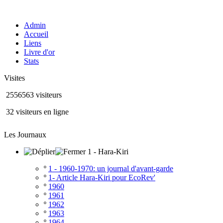
Admin
Accueil
Liens
Livre d'or
Stats
Visites
2556563 visiteurs
32 visiteurs en ligne
Les Journaux
1 - Hara-Kiri
º
1 - 1960-1970: un journal d'avant-garde
º
1- Article Hara-Kiri pour EcoRev'
º
1960
º
1961
º
1962
º
1963
º
1964