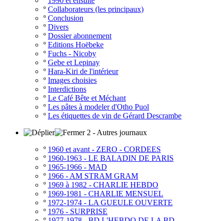
º
1990 et ensuite
º
Collaborateurs (les principaux)
º
Conclusion
º
Divers
º
Dossier abonnement
º
Editions Hoëbeke
º
Fuchs - Nicoby
º
Gebe et Lepinay
º
Hara-Kiri de l'intérieur
º
Images choisies
º
Interdictions
º
Le Café Bête et Méchant
º
Les pâtes à modeler d'Otho Puol
º
Les étiquettes de vin de Gérard Descrambe
2 - Autres journaux
º
1960 et avant - ZERO - CORDEES
º
1960-1963 - LE BALADIN DE PARIS
º
1965-1966 - MAD
º
1966 - AM STRAM GRAM
º
1969 à 1982 - CHARLIE HEBDO
º
1969-1981 - CHARLIE MENSUEL
º
1972-1974 - LA GUEULE OUVERTE
º
1976 - SURPRISE
º
1977-1978 - BD L'HEBDO DE LA BD