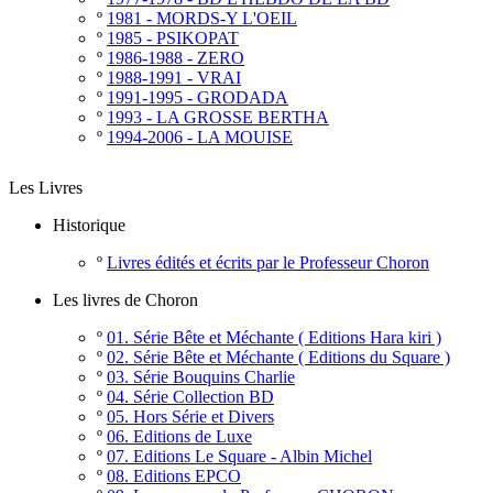
º
1981 - MORDS-Y L'OEIL
º
1985 - PSIKOPAT
º
1986-1988 - ZERO
º
1988-1991 - VRAI
º
1991-1995 - GRODADA
º
1993 - LA GROSSE BERTHA
º
1994-2006 - LA MOUISE
Les Livres
Historique
º
Livres édités et écrits par le Professeur Choron
Les livres de Choron
º
01. Série Bête et Méchante ( Editions Hara kiri )
º
02. Série Bête et Méchante ( Editions du Square )
º
03. Série Bouquins Charlie
º
04. Série Collection BD
º
05. Hors Série et Divers
º
06. Editions de Luxe
º
07. Editions Le Square - Albin Michel
º
08. Editions EPCO