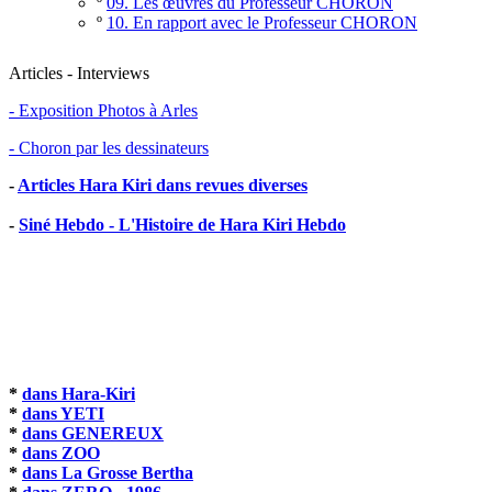
º
09. Les œuvres du Professeur CHORON
º
10. En rapport avec le Professeur CHORON
Articles - Interviews
- Exposition Photos à Arles
- Choron par les dessinateurs
-
Articles Hara Kiri dans revues diverses
-
Siné Hebdo - L'Histoire de Hara Kiri Hebdo
*
dans Hara-Kiri
*
dans YETI
*
dans GENEREUX
*
dans ZOO
*
dans La Grosse Bertha