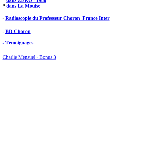
*
dans ZERO - 1986
*
dans La Mouise
-
Radioscopie du Professeur Choron  France Inter
-
BD Choron
- Témoignages
Charlie Mensuel - Bonus 3