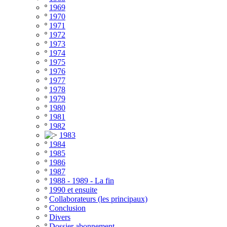
º
1969
º
1970
º
1971
º
1972
º
1973
º
1974
º
1975
º
1976
º
1977
º
1978
º
1979
º
1980
º
1981
º
1982
1983
º
1984
º
1985
º
1986
º
1987
º
1988 - 1989 - La fin
º
1990 et ensuite
º
Collaborateurs (les principaux)
º
Conclusion
º
Divers
º
Dossier abonnement