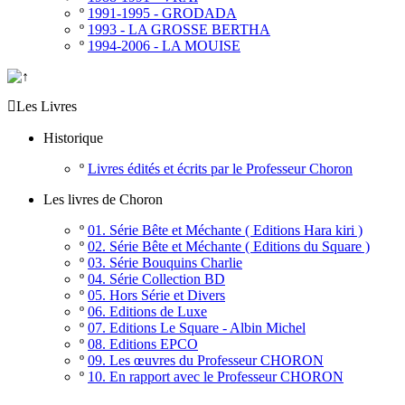
º
1991-1995 - GRODADA
º
1993 - LA GROSSE BERTHA
º
1994-2006 - LA MOUISE

Les Livres
Historique
º
Livres édités et écrits par le Professeur Choron
Les livres de Choron
º
01. Série Bête et Méchante ( Editions Hara kiri )
º
02. Série Bête et Méchante ( Editions du Square )
º
03. Série Bouquins Charlie
º
04. Série Collection BD
º
05. Hors Série et Divers
º
06. Editions de Luxe
º
07. Editions Le Square - Albin Michel
º
08. Editions EPCO
º
09. Les œuvres du Professeur CHORON
º
10. En rapport avec le Professeur CHORON