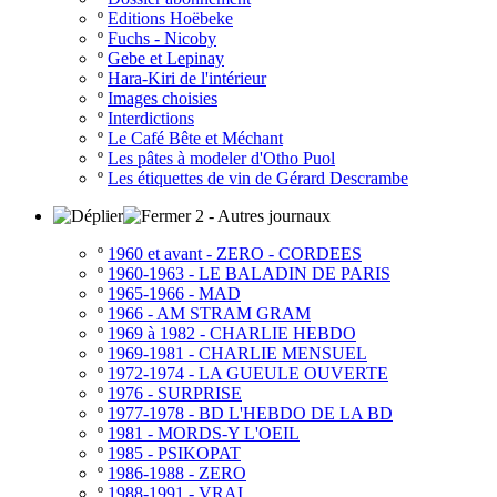
º
Editions Hoëbeke
º
Fuchs - Nicoby
º
Gebe et Lepinay
º
Hara-Kiri de l'intérieur
º
Images choisies
º
Interdictions
º
Le Café Bête et Méchant
º
Les pâtes à modeler d'Otho Puol
º
Les étiquettes de vin de Gérard Descrambe
2 - Autres journaux
º
1960 et avant - ZERO - CORDEES
º
1960-1963 - LE BALADIN DE PARIS
º
1965-1966 - MAD
º
1966 - AM STRAM GRAM
º
1969 à 1982 - CHARLIE HEBDO
º
1969-1981 - CHARLIE MENSUEL
º
1972-1974 - LA GUEULE OUVERTE
º
1976 - SURPRISE
º
1977-1978 - BD L'HEBDO DE LA BD
º
1981 - MORDS-Y L'OEIL
º
1985 - PSIKOPAT
º
1986-1988 - ZERO
º
1988-1991 - VRAI