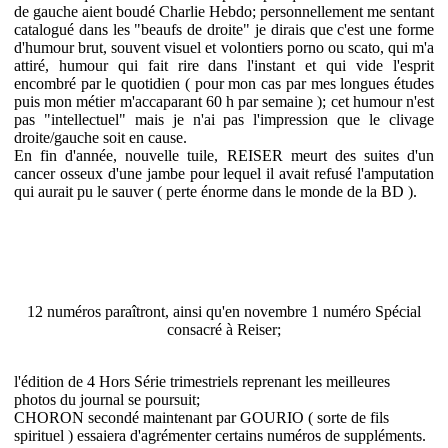
de gauche aient boudé Charlie Hebdo; personnellement me sentant
catalogué dans les "beaufs de droite" je dirais que c'est une forme
d'humour brut, souvent visuel et volontiers porno ou scato, qui m'a
attiré, humour qui fait rire dans l'instant et qui vide l'esprit
encombré par le quotidien ( pour mon cas par mes longues études
puis mon métier m'accaparant 60 h par semaine ); cet humour n'est
pas "intellectuel" mais je n'ai pas l'impression que le clivage
droite/gauche soit en cause.
En fin d'année, nouvelle tuile, REISER meurt des suites d'un
cancer osseux d'une jambe pour lequel il avait refusé l'amputation
qui aurait pu le sauver ( perte énorme dans le monde de la BD ).
12 numéros paraîtront, ainsi qu'en novembre 1 numéro Spécial
consacré à Reiser;
l'édition de 4 Hors Série trimestriels reprenant les meilleures
photos du journal se poursuit;
CHORON secondé maintenant par GOURIO ( sorte de fils
spirituel ) essaiera d'agrémenter certains numéros de suppléments.