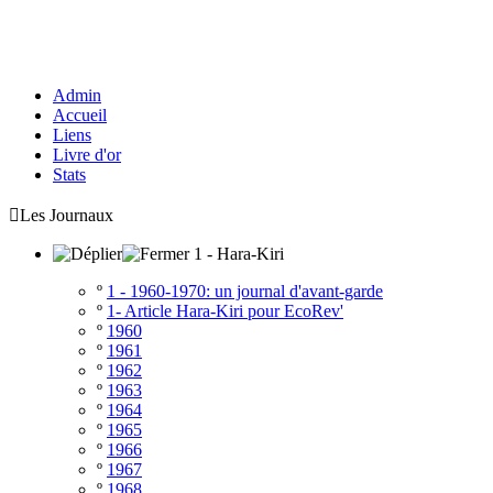
Admin
Accueil
Liens
Livre d'or
Stats

Les Journaux
1 - Hara-Kiri
º
1 - 1960-1970: un journal d'avant-garde
º
1- Article Hara-Kiri pour EcoRev'
º
1960
º
1961
º
1962
º
1963
º
1964
º
1965
º
1966
º
1967
º
1968