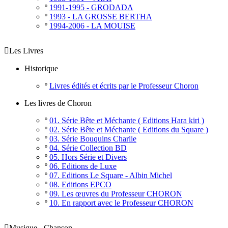
º
1991-1995 - GRODADA
º
1993 - LA GROSSE BERTHA
º
1994-2006 - LA MOUISE

Les Livres
Historique
º
Livres édités et écrits par le Professeur Choron
Les livres de Choron
º
01. Série Bête et Méchante ( Editions Hara kiri )
º
02. Série Bête et Méchante ( Editions du Square )
º
03. Série Bouquins Charlie
º
04. Série Collection BD
º
05. Hors Série et Divers
º
06. Editions de Luxe
º
07. Editions Le Square - Albin Michel
º
08. Editions EPCO
º
09. Les œuvres du Professeur CHORON
º
10. En rapport avec le Professeur CHORON

Musique - Chanson