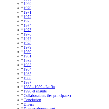
º
1969
º
1970
º
1971
º
1972
º
1973
º
1974
º
1975
º
1976
º
1977
º
1978
º
1979
º
1980
º
1981
º
1982
º
1983
º
1984
º
1985
º
1986
º
1987
º
1988 - 1989 - La fin
º
1990 et ensuite
º
Collaborateurs (les principaux)
º
Conclusion
º
Divers
º
Dossier abonnement