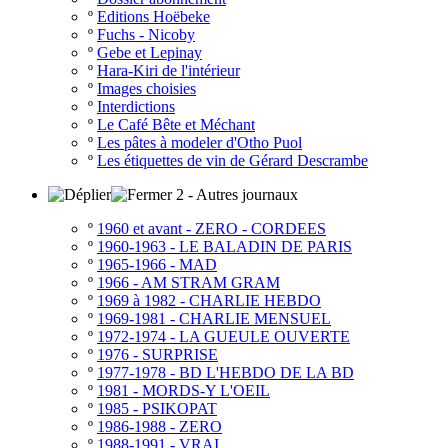
º
Editions Hoëbeke
º
Fuchs - Nicoby
º
Gebe et Lepinay
º
Hara-Kiri de l'intérieur
º
Images choisies
º
Interdictions
º
Le Café Bête et Méchant
º
Les pâtes à modeler d'Otho Puol
º
Les étiquettes de vin de Gérard Descrambe
2 - Autres journaux
º
1960 et avant - ZERO - CORDEES
º
1960-1963 - LE BALADIN DE PARIS
º
1965-1966 - MAD
º
1966 - AM STRAM GRAM
º
1969 à 1982 - CHARLIE HEBDO
º
1969-1981 - CHARLIE MENSUEL
º
1972-1974 - LA GUEULE OUVERTE
º
1976 - SURPRISE
º
1977-1978 - BD L'HEBDO DE LA BD
º
1981 - MORDS-Y L'OEIL
º
1985 - PSIKOPAT
º
1986-1988 - ZERO
º
1988-1991 - VRAI