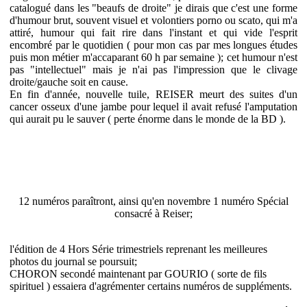
catalogué dans les "beaufs de droite" je dirais que c'est une forme
d'humour brut, souvent visuel et volontiers porno ou scato, qui m'a
attiré, humour qui fait rire dans l'instant et qui vide l'esprit
encombré par le quotidien ( pour mon cas par mes longues études
puis mon métier m'accaparant 60 h par semaine ); cet humour n'est
pas "intellectuel" mais je n'ai pas l'impression que le clivage
droite/gauche soit en cause.
En fin d'année, nouvelle tuile, REISER meurt des suites d'un
cancer osseux d'une jambe pour lequel il avait refusé l'amputation
qui aurait pu le sauver ( perte énorme dans le monde de la BD ).
12 numéros paraîtront, ainsi qu'en novembre 1 numéro Spécial
consacré à Reiser;
l'édition de 4 Hors Série trimestriels reprenant les meilleures
photos du journal se poursuit;
CHORON secondé maintenant par GOURIO ( sorte de fils
spirituel ) essaiera d'agrémenter certains numéros de suppléments.