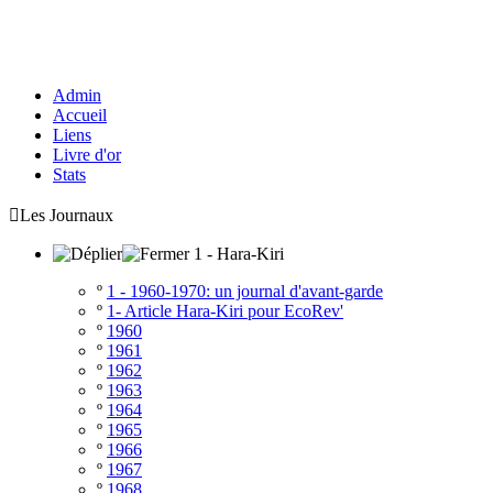
Admin
Accueil
Liens
Livre d'or
Stats

Les Journaux
1 - Hara-Kiri
º
1 - 1960-1970: un journal d'avant-garde
º
1- Article Hara-Kiri pour EcoRev'
º
1960
º
1961
º
1962
º
1963
º
1964
º
1965
º
1966
º
1967
º
1968