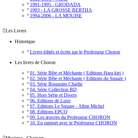
º
1991-1995 - GRODADA
º
1993 - LA GROSSE BERTHA
º
1994-2006 - LA MOUISE

Les Livres
Historique
º
Livres édités et écrits par le Professeur Choron
Les livres de Choron
º
01. Série Bête et Méchante ( Editions Hara kiri )
º
02. Série Bête et Méchante ( Editions du Square )
º
03. Série Bouquins Charlie
º
04. Série Collection BD
º
05. Hors Série et Divers
º
06. Editions de Luxe
º
07. Editions Le Square - Albin Michel
º
08. Editions EPCO
º
09. Les œuvres du Professeur CHORON
º
10. En rapport avec le Professeur CHORON

Musique - Chanson