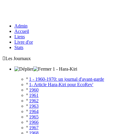
Admin
Accueil
Liens
Livre d'or
Stats

Les Journaux
1 - Hara-Kiri
º
1 - 1960-1970: un journal d'avant-garde
º
1- Article Hara-Kiri pour EcoRev'
º
1960
º
1961
º
1962
º
1963
º
1964
º
1965
º
1966
º
1967
º
1968