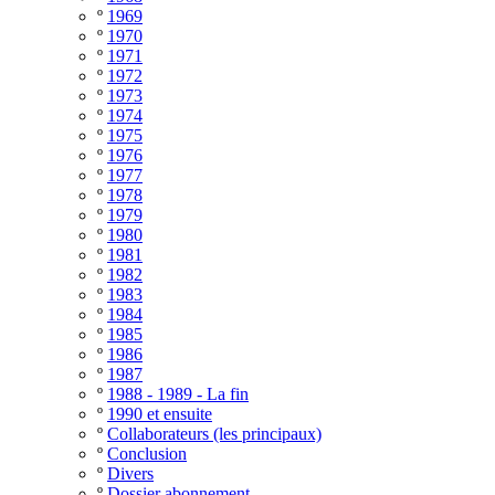
º
1969
º
1970
º
1971
º
1972
º
1973
º
1974
º
1975
º
1976
º
1977
º
1978
º
1979
º
1980
º
1981
º
1982
º
1983
º
1984
º
1985
º
1986
º
1987
º
1988 - 1989 - La fin
º
1990 et ensuite
º
Collaborateurs (les principaux)
º
Conclusion
º
Divers
º
Dossier abonnement