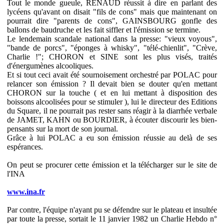
Tout le monde gueule, RENAUD réussit à dire en parlant des
lycéens qu'avant on disait "fils de cons" mais que maintenant on
pourrait dire "parents de cons", GAINSBOURG gonfle des
ballons de baudruche et les fait siffler et l'émission se termine.
Le lendemain scandale national dans la presse: "vieux voyous",
"bande de porcs", "éponges à whisky", "télé-chienlit", "Crève,
Charlie !"; CHORON et SINE sont les plus visés, traités
d'énergumènes alcooliques.
Et si tout ceci avait été sournoisement orchestré par POLAC pour
relancer son émission ? Il devait bien se douter qu'en mettant
CHORON sur la touche ( et en lui mettant à disposition des
boissons alcoolisées pour se stimuler ), lui le directeur des Editions
du Square, il ne pourrait pas rester sans réagir à la diarrhée verbale
de JAMET, KAHN ou BOURDIER, à écouter discourir les bien-
pensants sur la mort de son journal.
Grâce à lui POLAC a eu son émission réussie au delà de ses
espérances.
On peut se procurer cette émission et la télécharger sur le site de
l'INA
www.ina.fr
Par contre, l'équipe n'ayant pu se défendre sur le plateau et insultée
par toute la presse, sortait le 11 janvier 1982 un Charlie Hebdo n°