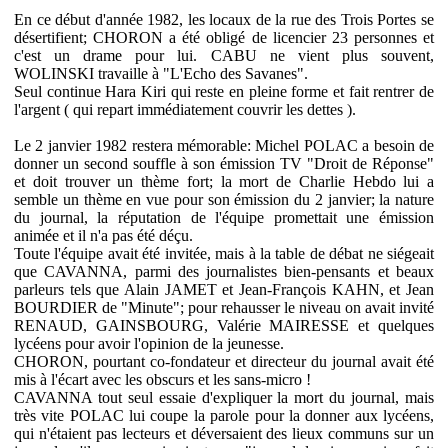
En ce début d'année 1982, les locaux de la rue des Trois Portes se
désertifient; CHORON a été obligé de licencier 23 personnes et
c'est un drame pour lui. CABU ne vient plus souvent,
WOLINSKI travaille à "L'Echo des Savanes".
Seul continue Hara Kiri qui reste en pleine forme et fait rentrer de
l'argent ( qui repart immédiatement couvrir les dettes ).
Le 2 janvier 1982 restera mémorable: Michel POLAC a besoin de
donner un second souffle à son émission TV "Droit de Réponse"
et doit trouver un thème fort; la mort de Charlie Hebdo lui a
semble un thème en vue pour son émission du 2 janvier; la nature
du journal, la réputation de l'équipe promettait une émission
animée et il n'a pas été déçu.
Toute l'équipe avait été invitée, mais à la table de débat ne siégeait
que CAVANNA, parmi des journalistes bien-pensants et beaux
parleurs tels que Alain JAMET et Jean-François KAHN, et Jean
BOURDIER de "Minute"; pour rehausser le niveau on avait invité
RENAUD, GAINSBOURG, Valérie MAIRESSE et quelques
lycéens pour avoir l'opinion de la jeunesse.
CHORON, pourtant co-fondateur et directeur du journal avait été
mis à l'écart avec les obscurs et les sans-micro !
CAVANNA tout seul essaie d'expliquer la mort du journal, mais
très vite POLAC lui coupe la parole pour la donner aux lycéens,
qui n'étaient pas lecteurs et déversaient des lieux communs sur un