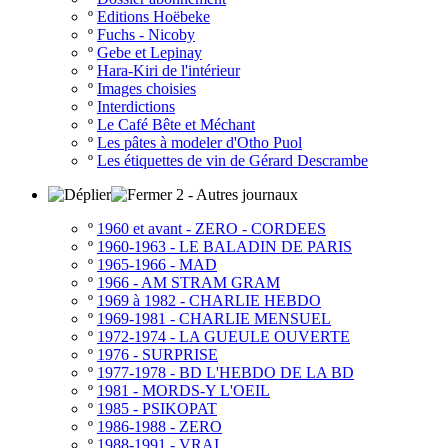
º
Editions Hoëbeke
º
Fuchs - Nicoby
º
Gebe et Lepinay
º
Hara-Kiri de l'intérieur
º
Images choisies
º
Interdictions
º
Le Café Bête et Méchant
º
Les pâtes à modeler d'Otho Puol
º
Les étiquettes de vin de Gérard Descrambe
2 - Autres journaux
º
1960 et avant - ZERO - CORDEES
º
1960-1963 - LE BALADIN DE PARIS
º
1965-1966 - MAD
º
1966 - AM STRAM GRAM
º
1969 à 1982 - CHARLIE HEBDO
º
1969-1981 - CHARLIE MENSUEL
º
1972-1974 - LA GUEULE OUVERTE
º
1976 - SURPRISE
º
1977-1978 - BD L'HEBDO DE LA BD
º
1981 - MORDS-Y L'OEIL
º
1985 - PSIKOPAT
º
1986-1988 - ZERO
º
1988-1991 - VRAI