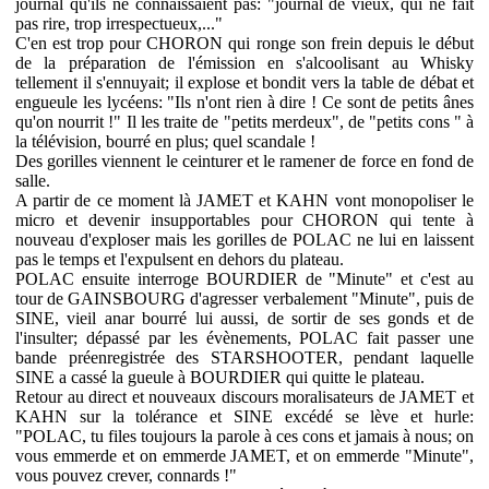
journal qu'ils ne connaissaient pas: "journal de vieux, qui ne fait
pas rire, trop irrespectueux,..."
C'en est trop pour CHORON qui ronge son frein depuis le début
de la préparation de l'émission en s'alcoolisant au Whisky
tellement il s'ennuyait; il explose et bondit vers la table de débat et
engueule les lycéens: "Ils n'ont rien à dire ! Ce sont de petits ânes
qu'on nourrit !" Il les traite de "petits merdeux", de "petits cons " à
la télévision, bourré en plus; quel scandale !
Des gorilles viennent le ceinturer et le ramener de force en fond de
salle.
A partir de ce moment là JAMET et KAHN vont monopoliser le
micro et devenir insupportables pour CHORON qui tente à
nouveau d'exploser mais les gorilles de POLAC ne lui en laissent
pas le temps et l'expulsent en dehors du plateau.
POLAC ensuite interroge BOURDIER de "Minute" et c'est au
tour de GAINSBOURG d'agresser verbalement "Minute", puis de
SINE, vieil anar bourré lui aussi, de sortir de ses gonds et de
l'insulter; dépassé par les évènements, POLAC fait passer une
bande préenregistrée des STARSHOOTER, pendant laquelle
SINE a cassé la gueule à BOURDIER qui quitte le plateau.
Retour au direct et nouveaux discours moralisateurs de JAMET et
KAHN sur la tolérance et SINE excédé se lève et hurle:
"POLAC, tu files toujours la parole à ces cons et jamais à nous; on
vous emmerde et on emmerde JAMET, et on emmerde "Minute",
vous pouvez crever, connards !"