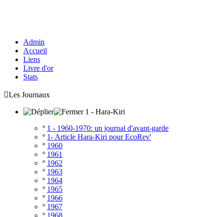
Admin
Accueil
Liens
Livre d'or
Stats

Les Journaux
1 - Hara-Kiri
º
1 - 1960-1970: un journal d'avant-garde
º
1- Article Hara-Kiri pour EcoRev'
º
1960
º
1961
º
1962
º
1963
º
1964
º
1965
º
1966
º
1967
º
1968