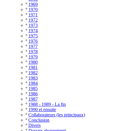
º
1969
º
1970
º
1971
º
1972
º
1973
º
1974
º
1975
º
1976
º
1977
º
1978
º
1979
º
1980
º
1981
º
1982
º
1983
º
1984
º
1985
º
1986
º
1987
º
1988 - 1989 - La fin
º
1990 et ensuite
º
Collaborateurs (les principaux)
º
Conclusion
º
Divers
º
Dossier abonnement