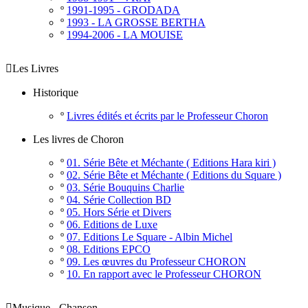
º
1991-1995 - GRODADA
º
1993 - LA GROSSE BERTHA
º
1994-2006 - LA MOUISE

Les Livres
Historique
º
Livres édités et écrits par le Professeur Choron
Les livres de Choron
º
01. Série Bête et Méchante ( Editions Hara kiri )
º
02. Série Bête et Méchante ( Editions du Square )
º
03. Série Bouquins Charlie
º
04. Série Collection BD
º
05. Hors Série et Divers
º
06. Editions de Luxe
º
07. Editions Le Square - Albin Michel
º
08. Editions EPCO
º
09. Les œuvres du Professeur CHORON
º
10. En rapport avec le Professeur CHORON

Musique - Chanson