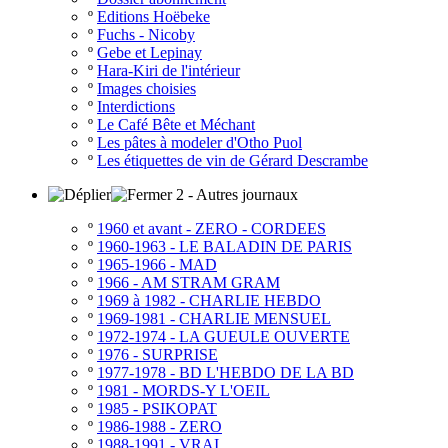
º
Editions Hoëbeke
º
Fuchs - Nicoby
º
Gebe et Lepinay
º
Hara-Kiri de l'intérieur
º
Images choisies
º
Interdictions
º
Le Café Bête et Méchant
º
Les pâtes à modeler d'Otho Puol
º
Les étiquettes de vin de Gérard Descrambe
2 - Autres journaux
º
1960 et avant - ZERO - CORDEES
º
1960-1963 - LE BALADIN DE PARIS
º
1965-1966 - MAD
º
1966 - AM STRAM GRAM
º
1969 à 1982 - CHARLIE HEBDO
º
1969-1981 - CHARLIE MENSUEL
º
1972-1974 - LA GUEULE OUVERTE
º
1976 - SURPRISE
º
1977-1978 - BD L'HEBDO DE LA BD
º
1981 - MORDS-Y L'OEIL
º
1985 - PSIKOPAT
º
1986-1988 - ZERO
º
1988-1991 - VRAI